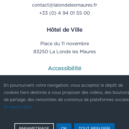
contact@lalondelesmaures.fr
+33 (0) 4 94 01 55 00
Hôtel de Ville
Place du 11 novembre
83250 La Londe les Maures
Accessibilité
Mentions Légales
En poursuivant votre navigation, vous acceptez le dépôt de
Données personnelles
cookies tiers destinés à vous proposer des vidéos, des bouton
de partage, des remontées de contenus de plateformes sociale
En savoir plus
© Ville de La Londe les Maures - 2023
PARAMETRAGE
OK
TOUT REFUSER