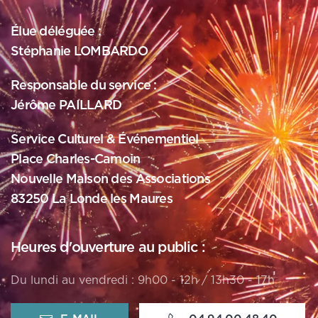
Élue déléguée :
Stéphanie LOMBARDO
Responsable du service :
Jérôme PAILLARD
Service Culturel & Événementiel
Place Charles-Camoin
Nouvelle Maison des Associations
83250 La Londe les Maures
Heures d'ouverture au public :
Du lundi au vendredi : 9h00 - 12h / 13h30 - 17h