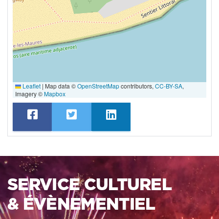
Leaflet
|
Map data ©
OpenStreetMap
contributors,
CC-BY-SA
,
Imagery ©
Mapbox
SERVICE CULTUREL
& ÉVÈNEMENTIEL