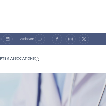
da
Webcam
RTS & ASSOCIATIONS