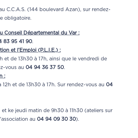
u C.C.A.S. (144 boulevard Azan), sur rendez-
 obligatoire.
du Conseil Départemental du Var :
4 83 95 41 90
.
ion et l’Emploi (P.L.I.E.) :
h et de 13h30 à 17h, ainsi que le vendredi de
dez-vous au
04 94 36 37 50
.
n :
 12h et de 13h30 à 17h. Sur rendez-vous au
04
 et ke jeudi matin de 9h30 à 11h30 (ateliers sur
l'association au
04 94 09 30 30
).
Centre
nsertion Sociale (CEDIS) :
ploi des allocataires RSA (suivi)