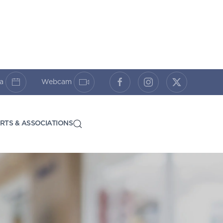
da
Webcam
RTS & ASSOCIATIONS