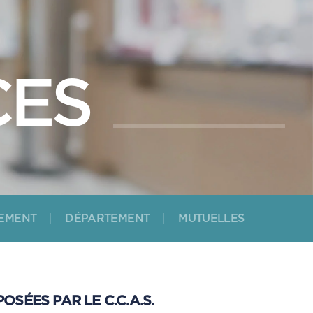
CES
GEMENT
DÉPARTEMENT
MUTUELLES
SÉES PAR LE C.C.A.S.