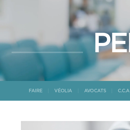
PE
FAIRE
VÉOLIA
AVOCATS
C.C.A