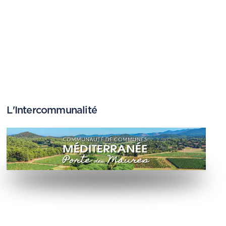
e 8h30 à 12h.
4 94 65 46 73
.
L'Intercommunalité