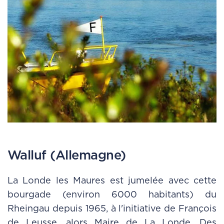
Leaflet
|
©
OpenStreetMap
+
Walluf (Allemagne)
−
La Londe les Maures est jumelée avec cette
bourgade (environ 6000 habitants) du
Rheingau depuis 1965, à l'initiative de François
de Leusse, alors Maire de La Londe. Des