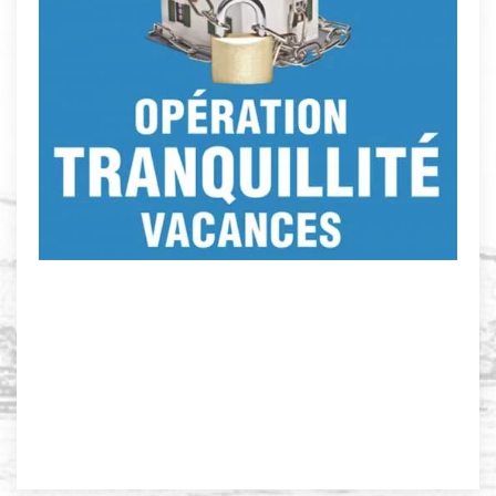
Répertoriez vos objets de valeur, et notez
sommes d'argent
Ne gardez pas chez vous d'importantes
ou dans la boîte aux lettres
Evitez de laisser vos clés sous le paillasson
sur le trousseau de clés
N'inscrivez pas votre nom et votre adresse
installer dans un nouvel appartement
perte de vos clés, ou si vous venez de vous
Changez vos serrures en cas de vol ou de
Verrouillez portes et fenêtres
Contre les cambriolages ayez les bons réflexes
VACANCES
OPÉRATION TRANQUILITÉ