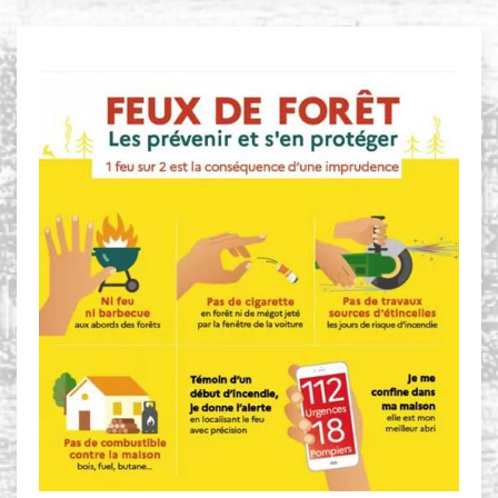
FEUX DE FORÊT
Les prévenir et s'en protéger
1 feu sur 2 est la conséquence d'une
imprudence
Ni feu ni barbecue aux abords de forêts
Pas de cigarette en forêt ou de mégot jeté
par la fenêtre de la voiture
Pas de travaux sources d'étincelles les
jours de risque d'incendie
Pas de combustible contre la maison (bois,
fuel, gaz)
Témoin d'un début d'incendie, je donne