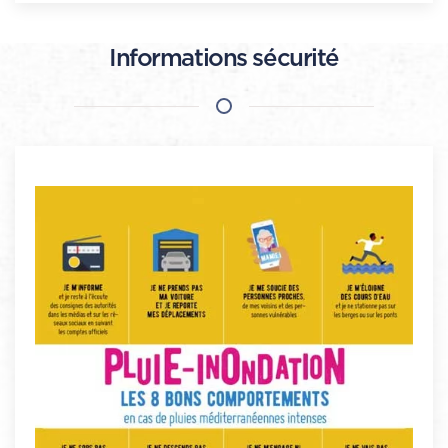
Informations sécurité
PLUS D'INFOS
l'école
Je ne vais pas chercher mes enfants à
Je ne m'engage ni en voiture ni à pied
me réfugie en hauteur en étage
Je ne descends pas dans les sous-sols et je
Je ne sors pas
Je m'éloigne des cours d'eau
Je me soucie des personnes proches