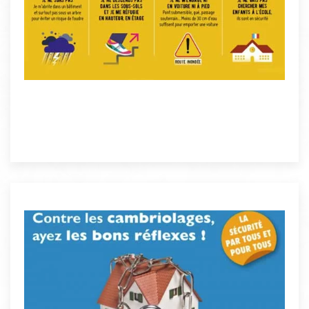
mes déplacements
Je ne prends pas ma voiture et je diffère
Je m'informe
méditerranéennes intenses
Les 8 bons comportements en cas de pluies
PLUIE-INONDATION
PLUS D'INFOS
etc.
carnets de chèques, vos cartes de crédits,
les n° de série ; faites de même pour vos