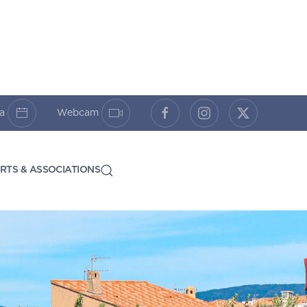
da
Webcam
RTS & ASSOCIATIONS