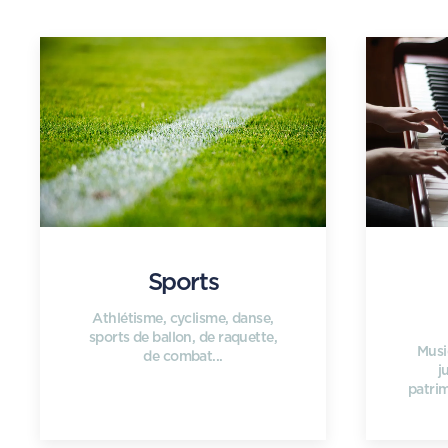
Sports
Athlétisme, cyclisme, danse,
sports de ballon, de raquette,
Musi
de combat...
j
patrim