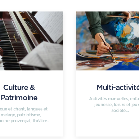
Culture &
Multi-activit
Patrimoine
Activités manuelles, enf
jeunesse, loisirs et jeu
que et chant, langues et
société...
umelage, patriotisme,
oine provençal, théâtre...