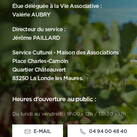
Élue déléguée à la Vie Associative :
Valérie AUBRY
Directeur du service :
Jérôme PAILLARD
Service Culturel - Maison des Associations
Place Charles-Camoin
Quartier Châteauvert
83250 La Londe les Maures.
Heures d'ouverture au public :
Du lundi au vendredi : 9h00 - 12h / 13h30 - 17h
E-MAIL
04 94 00 48 40