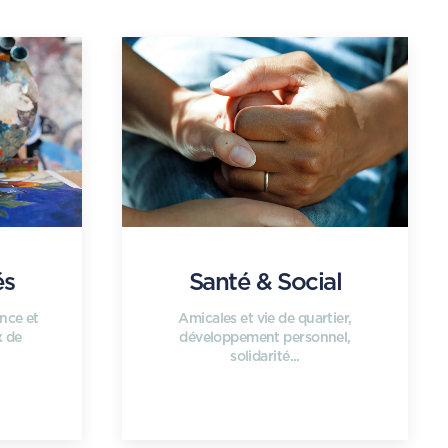
és
Santé & Social
ance et
Amicales et vie de quartier,
x de
développement personnel,
solidarité...