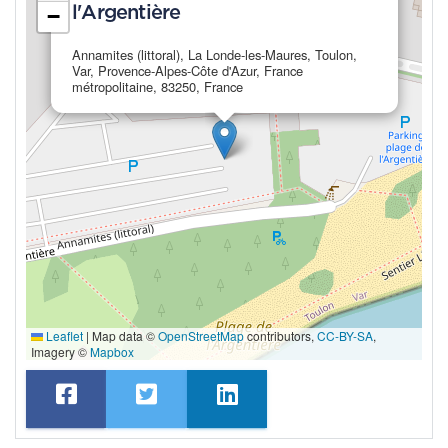
l'Argentière
−
Annamites (littoral), La Londe-les-Maures, Toulon,
Var, Provence-Alpes-Côte d'Azur, France
métropolitaine, 83250, France
Leaflet
|
Map data ©
OpenStreetMap
contributors,
CC-BY-SA
,
Imagery ©
Mapbox