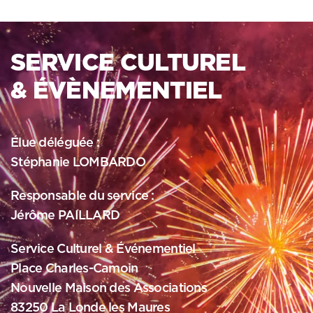
SERVICE CULTUREL
& ÉVÈNEMENTIEL
Élue déléguée :
Stéphanie LOMBARDO
Responsable du service :
Jérôme PAILLARD
Service Culturel & Événementiel
Place Charles-Camoin
Nouvelle Maison des Associations
83250 La Londe les Maures